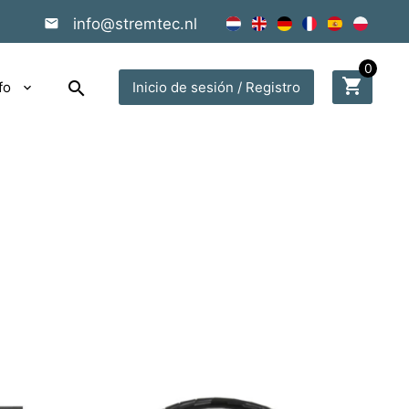
info@stremtec.nl
0
shopping_cart
search
fo
Inicio de sesión / Registro