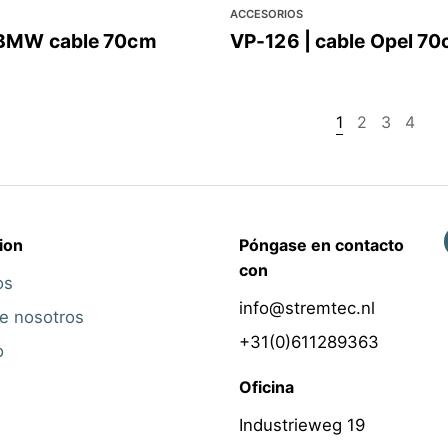
ACCESORIOS
BMW cable 70cm
VP-126 | cable Opel 7
1
2
3
4
ion
Póngase en contacto
con
os
info@stremtec.nl
e nosotros
+31(0)611289363
o
Oficina
Industrieweg 19