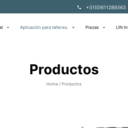
+31(0)611289363
at
Aplicación para talleres.
Piezas
LIN In
Productos
Home
/
Productos