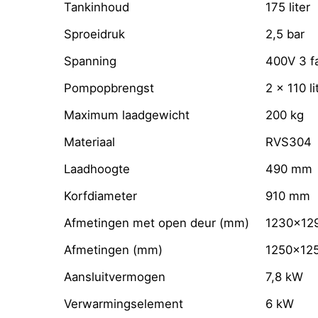
Tankinhoud
175 liter
Sproeidruk
2,5 bar
Spanning
400V 3 f
Pompopbrengst
2 x 110 l
Maximum laadgewicht
200 kg
Materiaal
RVS304
Laadhoogte
490 mm
Korfdiameter
910 mm
Afmetingen met open deur (mm)
1230x12
Afmetingen (mm)
1250x12
Aansluitvermogen
7,8 kW
Verwarmingselement
6 kW