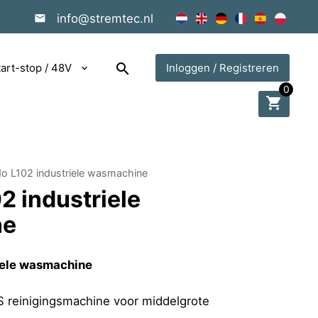
info@stremtec.nl
search
tart-stop / 48V
Inloggen / Registreren
0
shopping_cart
o L102 industriele wasmachine
2 industriele
ne
iele wasmachine
S reinigingsmachine voor middelgrote