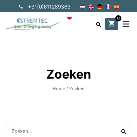
+31(0)611289363
0
shopping_cart
search
Zoeken
Home
/
Zoeken