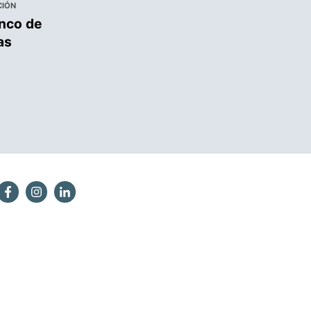
CIÓN
nco de
as