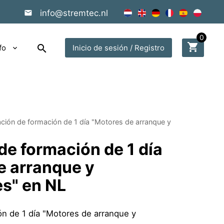
info@stremtec.nl
0
shopping_cart
search
fo
Inicio de sesión / Registro
ción de formación de 1 día "Motores de arranque y
de formación de 1 día
e arranque y
es" en NL
n de 1 día "Motores de arranque y