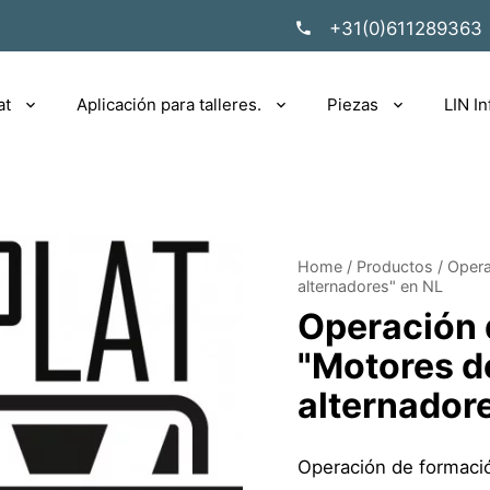
+31(0)611289363
at
Aplicación para talleres.
Piezas
LIN In
Home
/
Productos
/
Opera
alternadores" en NL
Operación 
"Motores d
alternador
Operación de formació