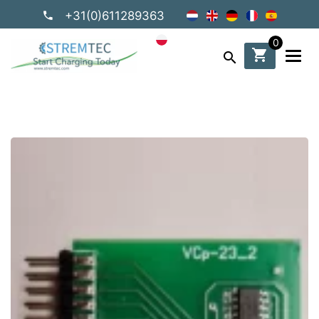
+31(0)611289363
0
shopping_cart
search